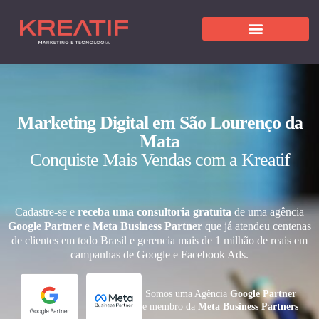
Marketing Digital em São Lourenço da
Mata
Conquiste Mais Vendas com a Kreatif
Cadastre-se e
receba uma consultoria gratuita
de uma agência
Google Partner
e
Meta Business Partner
que já atendeu centenas
de clientes em todo Brasil e gerencia mais de 1 milhão de reais em
campanhas de Google e Facebook Ads.
Somos uma Agência
Google Partner
e membro da
Meta Business Partners