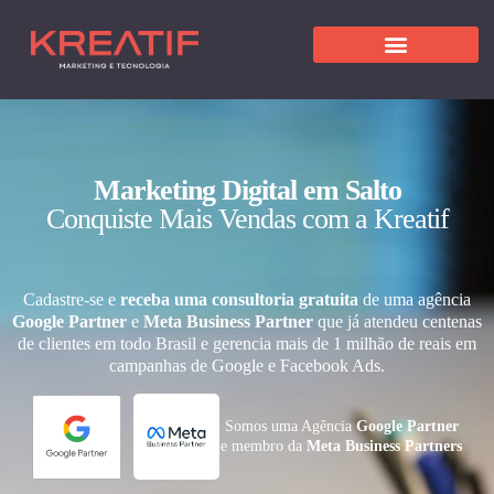
Marketing Digital em Salto
Conquiste Mais Vendas com a Kreatif
Cadastre-se e
receba uma consultoria gratuita
de uma agência
Google Partner
e
Meta Business Partner
que já atendeu centenas
de clientes em todo Brasil e gerencia mais de 1 milhão de reais em
campanhas de Google e Facebook Ads.
Somos uma Agência
Google Partner
e membro da
Meta Business Partners