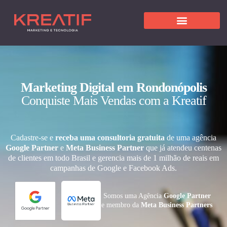
Marketing Digital em Rondonópolis
Conquiste Mais Vendas com a Kreatif
Cadastre-se e
receba uma consultoria gratuita
de uma agência
Google Partner
e
Meta Business Partner
que já atendeu centenas
de clientes em todo Brasil e gerencia mais de 1 milhão de reais em
campanhas de Google e Facebook Ads.
Somos uma Agência
Google Partner
e membro da
Meta Business Partners