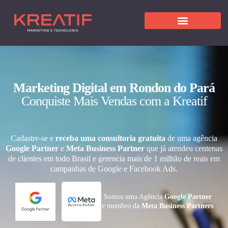
Marketing Digital em Rondon do Pará
Conquiste Mais Vendas com a Kreatif
Cadastre-se e
receba uma consultoria gratuita
de uma agência
Google Partner
e
Meta Business Partner
que já atendeu centenas
de clientes em todo Brasil e gerencia mais de 1 milhão de reais em
campanhas de Google e Facebook Ads.
Somos uma Agência
Google Partner
e membro da
Meta Business Partners