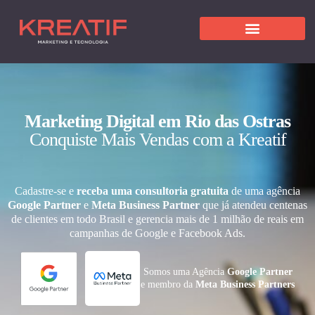
Marketing Digital em Rio das Ostras
Conquiste Mais Vendas com a Kreatif
Cadastre-se e
receba uma consultoria gratuita
de uma agência
Google Partner
e
Meta Business Partner
que já atendeu centenas
de clientes em todo Brasil e gerencia mais de 1 milhão de reais em
campanhas de Google e Facebook Ads.
Somos uma Agência
Google Partner
e membro da
Meta Business Partners