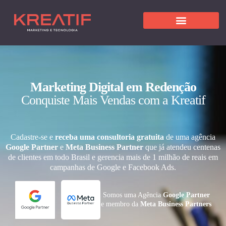
Marketing Digital em Redenção
Conquiste Mais Vendas com a Kreatif
Cadastre-se e
receba uma consultoria gratuita
de uma agência
Google Partner
e
Meta Business Partner
que já atendeu centenas
de clientes em todo Brasil e gerencia mais de 1 milhão de reais em
campanhas de Google e Facebook Ads.
Somos uma Agência
Google Partner
e membro da
Meta Business Partners