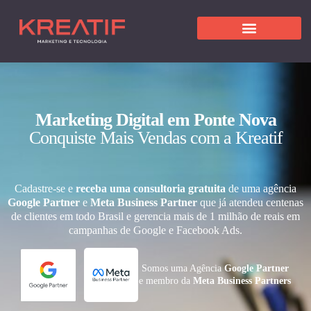
Marketing Digital em Ponte Nova
Conquiste Mais Vendas com a Kreatif
Cadastre-se e
receba uma consultoria gratuita
de uma agência
Google Partner
e
Meta Business Partner
que já atendeu centenas
de clientes em todo Brasil e gerencia mais de 1 milhão de reais em
campanhas de Google e Facebook Ads.
Somos uma Agência
Google Partner
e membro da
Meta Business Partners