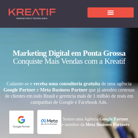
Marketing Digital em Ponta Grossa
Conquiste Mais Vendas com a Kreatif
Cadastre-se e
receba uma consultoria gratuita
de uma agência
Google Partner
e
Meta Business Partner
que já atendeu centenas
de clientes em todo Brasil e gerencia mais de 1 milhão de reais em
campanhas de Google e Facebook Ads.
Somos uma Agência
Google Partner
e membro da
Meta Business Partners