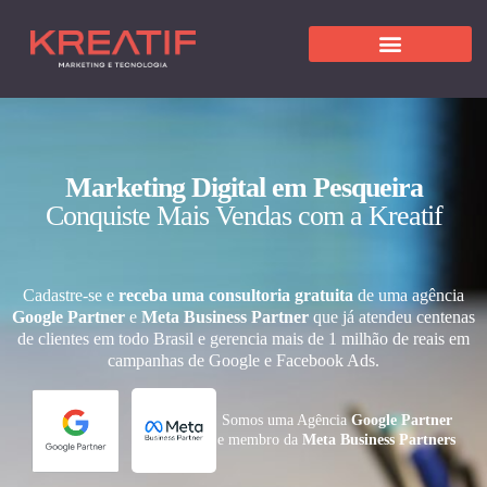
Marketing Digital em Pesqueira
Conquiste Mais Vendas com a Kreatif
Cadastre-se e
receba uma consultoria gratuita
de uma agência
Google Partner
e
Meta Business Partner
que já atendeu centenas
de clientes em todo Brasil e gerencia mais de 1 milhão de reais em
campanhas de Google e Facebook Ads.
Somos uma Agência
Google Partner
e membro da
Meta Business Partners