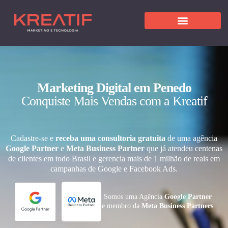
Marketing Digital em Penedo
Conquiste Mais Vendas com a Kreatif
Cadastre-se e
receba uma consultoria gratuita
de uma agência
Google Partner
e
Meta Business Partner
que já atendeu centenas
de clientes em todo Brasil e gerencia mais de 1 milhão de reais em
campanhas de Google e Facebook Ads.
Somos uma Agência
Google Partner
e membro da
Meta Business Partners