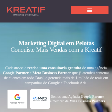
Marketing Digital em Pelotas
Conquiste Mais Vendas com a Kreatif
Cadastre-se e
receba uma consultoria gratuita
de uma agência
Google Partner
e
Meta Business Partner
que já atendeu centenas
de clientes em todo Brasil e gerencia mais de 1 milhão de reais em
campanhas de Google e Facebook Ads.
Somos uma Agência
Google Partner
e membro da
Meta Business Partners