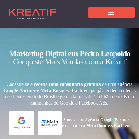
Marketing Digital em Pedro Leopoldo
Conquiste Mais Vendas com a Kreatif
Cadastre-se e
receba uma consultoria gratuita
de uma agência
Google Partner
e
Meta Business Partner
que já atendeu centenas
de clientes em todo Brasil e gerencia mais de 1 milhão de reais em
campanhas de Google e Facebook Ads.
Somos uma Agência
Google Partner
e membro da
Meta Business Partners