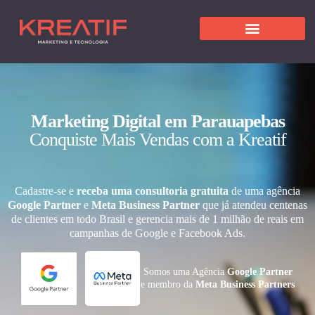
Marketing Digital em Parauapebas
Conquiste Mais Vendas com a Kreatif
Cadastre-se e
receba uma consultoria gratuita
de uma agência
Google Partner
e
Meta Business Partner
que já atendeu centenas
de clientes em todo Brasil e gerencia mais de 1 milhão de reais em
campanhas de Google e Facebook Ads.
Somos uma Agência
Google Partner
e membro da
Meta Business Partners