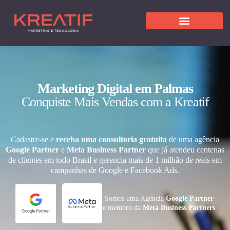
Marketing Digital em Palmas
Conquiste Mais Vendas com a Kreatif
Cadastre-se e
receba uma consultoria gratuita
de uma agência
Google Partner
e
Meta Business Partner
que já atendeu centenas
de clientes em todo Brasil e gerencia mais de 1 milhão de reais em
campanhas de Google e Facebook Ads.
Somos uma Agência
Google Partner
e membro da
Meta Business Partners