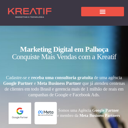
Marketing Digital em Palhoça
Conquiste Mais Vendas com a Kreatif
Cadastre-se e
receba uma consultoria gratuita
de uma agência
Google Partner
e
Meta Business Partner
que já atendeu centenas
de clientes em todo Brasil e gerencia mais de 1 milhão de reais em
campanhas de Google e Facebook Ads.
Somos uma Agência
Google Partner
e membro da
Meta Business Partners