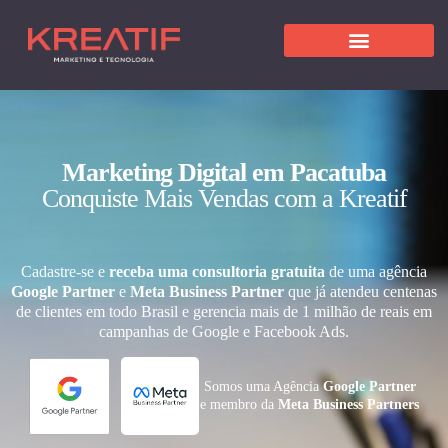
Marketing Digital em Pacatuba
Conquiste Mais Vendas com a Kreatif
Cadastre-se e
receba uma consultoria gratuita
de uma agência
Google Partner
e
Meta Business Partner
que já atendeu centenas
de clientes em todo Brasil e gerencia mais de 1 milhão de reais em
campanhas de Google e Facebook Ads.
Somos uma Agência
Google Partner
e membro da
Meta Business Partners