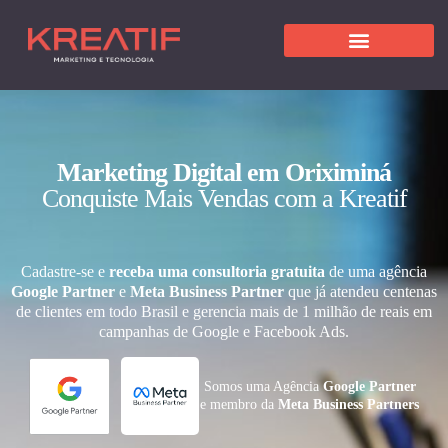
Marketing Digital em Oriximiná
Conquiste Mais Vendas com a Kreatif
Cadastre-se e
receba uma consultoria gratuita
de uma agência
Google Partner
e
Meta Business Partner
que já atendeu centenas
de clientes em todo Brasil e gerencia mais de 1 milhão de reais em
campanhas de Google e Facebook Ads.
Somos uma Agência
Google Partner
e membro da
Meta Business Partners