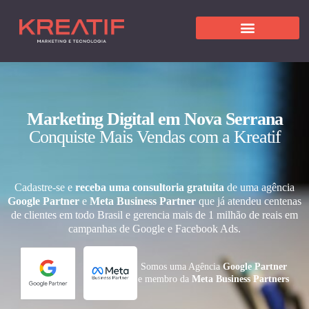
Marketing Digital em Nova Serrana
Conquiste Mais Vendas com a Kreatif
Cadastre-se e
receba uma consultoria gratuita
de uma agência
Google Partner
e
Meta Business Partner
que já atendeu centenas
de clientes em todo Brasil e gerencia mais de 1 milhão de reais em
campanhas de Google e Facebook Ads.
Somos uma Agência
Google Partner
e membro da
Meta Business Partners