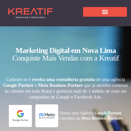
Marketing Digital em Nova Lima
Conquiste Mais Vendas com a Kreatif
Cadastre-se e
receba uma consultoria gratuita
de uma agência
Google Partner
e
Meta Business Partner
que já atendeu centenas
de clientes em todo Brasil e gerencia mais de 1 milhão de reais em
campanhas de Google e Facebook Ads.
Somos uma Agência
Google Partner
e membro da
Meta Business Partners