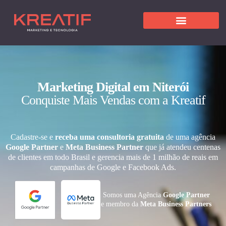
Marketing Digital em Niterói
Conquiste Mais Vendas com a Kreatif
Cadastre-se e
receba uma consultoria gratuita
de uma agência
Google Partner
e
Meta Business Partner
que já atendeu centenas
de clientes em todo Brasil e gerencia mais de 1 milhão de reais em
campanhas de Google e Facebook Ads.
Somos uma Agência
Google Partner
e membro da
Meta Business Partners