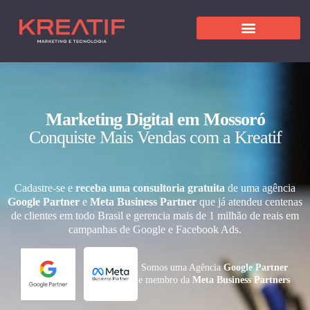
Marketing Digital em Mossoró
Conquiste Mais Vendas com a Kreatif
Cadastre-se e
receba uma consultoria gratuita
de uma agência
Google Partner
e
Meta Business Partner
que já atendeu centenas
de clientes em todo Brasil e gerencia mais de 1 milhão de reais em
campanhas de Google e Facebook Ads.
Somos uma Agência
Google Partner
e membro da
Meta Business Partners