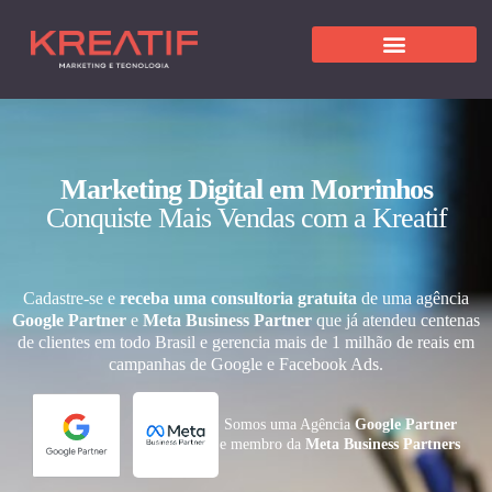
Marketing Digital em Morrinhos
Conquiste Mais Vendas com a Kreatif
Cadastre-se e
receba uma consultoria gratuita
de uma agência
Google Partner
e
Meta Business Partner
que já atendeu centenas
de clientes em todo Brasil e gerencia mais de 1 milhão de reais em
campanhas de Google e Facebook Ads.
Somos uma Agência
Google Partner
e membro da
Meta Business Partners