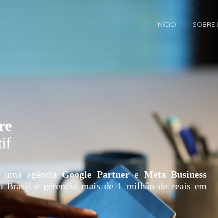
INÍCIO
SOBRE
re
if
 uma agência
Google Partner
e
Meta Business
o Brasil e gerencia mais de 1 milhão de reais em