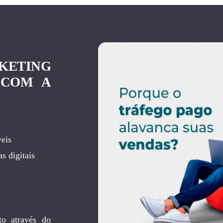
KETING
 COM A
eis
s digitais
to através do