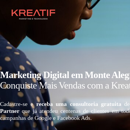
Marketing Digital em Monte Aleg
Conquiste Mais Vendas com a Kreat
Cadastre-se e
receba uma consultoria gratuita
de
Partner
que já atendeu centenas de clientes em tod
campanhas de Google e Facebook Ads.