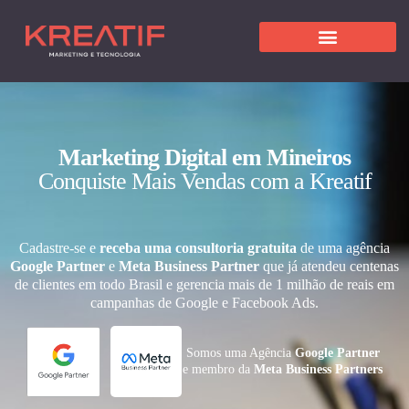
Marketing Digital em Mineiros
Conquiste Mais Vendas com a Kreatif
Cadastre-se e
receba uma consultoria gratuita
de uma agência
Google Partner
e
Meta Business Partner
que já atendeu centenas
de clientes em todo Brasil e gerencia mais de 1 milhão de reais em
campanhas de Google e Facebook Ads.
Somos uma Agência
Google Partner
e membro da
Meta Business Partners