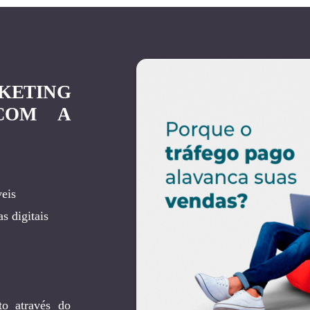
KETING
 COM A
eis
s digitais
to através do