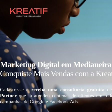
Marketing Digital em Medianeira
Conquiste Mais Vendas com a Kreat
Cadastre-se e
receba uma consultoria gratuita
de
Partner
que já atendeu centenas de clientes em tod
campanhas de Google e Facebook Ads.