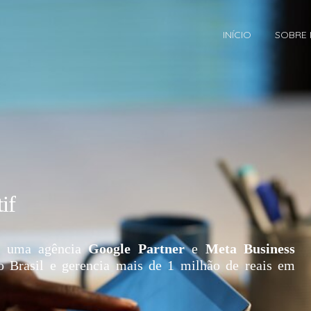
INÍCIO
SOBRE
if
 uma agência
Google Partner
e
Meta Business
o Brasil e gerencia mais de 1 milhão de reais em