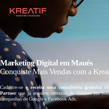
Marketing Digital em Maués
Conquiste Mais Vendas com a Kreat
Cadastre-se e
receba uma consultoria gratuita
de
Partner
que já atendeu centenas de clientes em tod
campanhas de Google e Facebook Ads.