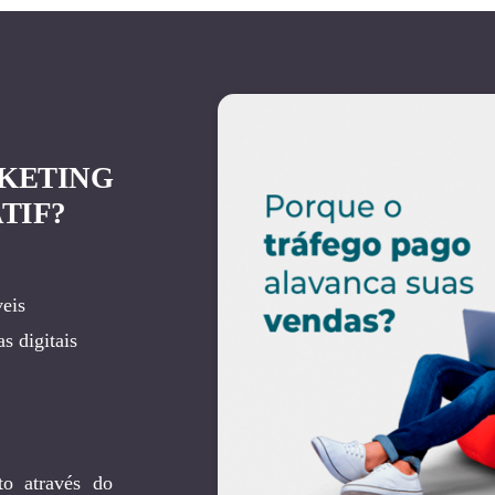
KETING
TIF?
eis
s digitais
to através do