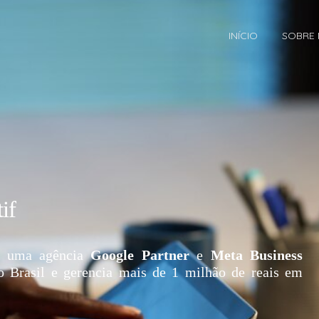
INÍCIO
SOBRE
if
 uma agência
Google Partner
e
Meta Business
o Brasil e gerencia mais de 1 milhão de reais em