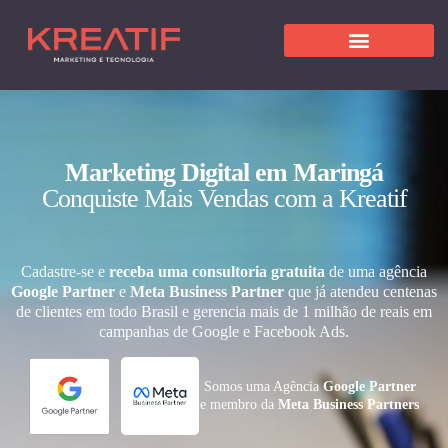
Marketing Digital em Maringá
Conquiste Mais Vendas com a Kreatif
Cadastre-se e
receba uma consultoria gratuita
de uma agência
Google Partner
e
Meta Business Partner
que já atendeu centenas
de clientes em todo Brasil e gerencia mais de 1 milhão de reais em
campanhas de Google e Facebook Ads.
Somos uma Agência
Google Partner
e membro da
Meta Business Partners