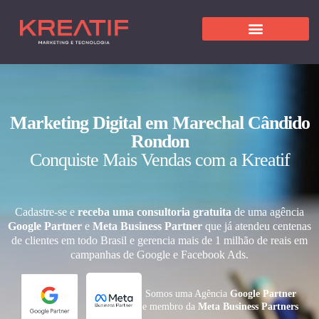
Marketing Digital em Marechal Cândido
Rondon
Conquiste Mais Vendas com a Kreatif
Cadastre-se e
receba uma consultoria gratuita
de uma agência
Google Partner
e
Meta Business Partner
que já atendeu centenas
de clientes em todo Brasil e gerencia mais de 1 milhão de reais em
campanhas de Google e Facebook Ads.
Somos uma Agência
Google Partner
e membro da
Meta Business Partners