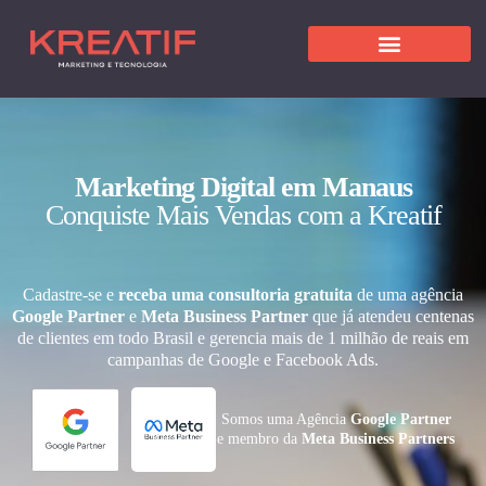
Marketing Digital em Manaus
Conquiste Mais Vendas com a Kreatif
Cadastre-se e
receba uma consultoria gratuita
de uma agência
Google Partner
e
Meta Business Partner
que já atendeu centenas
de clientes em todo Brasil e gerencia mais de 1 milhão de reais em
campanhas de Google e Facebook Ads.
Somos uma Agência
Google Partner
e membro da
Meta Business Partners