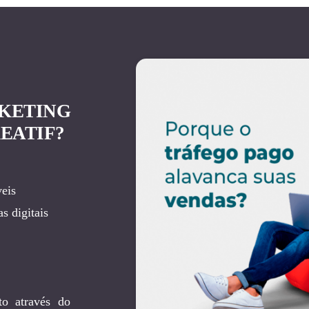
KETING
EATIF?
eis
s digitais
to através do