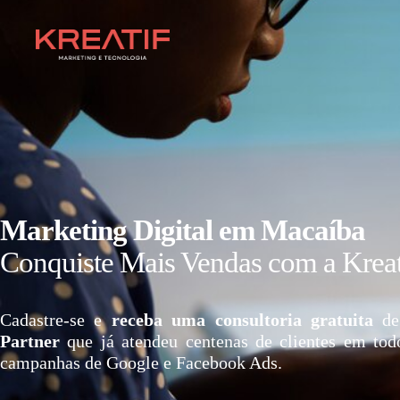
Marketing Digital em Macaíba
Conquiste Mais Vendas com a Kreat
Cadastre-se e
receba uma consultoria gratuita
de
Partner
que já atendeu centenas de clientes em tod
campanhas de Google e Facebook Ads.