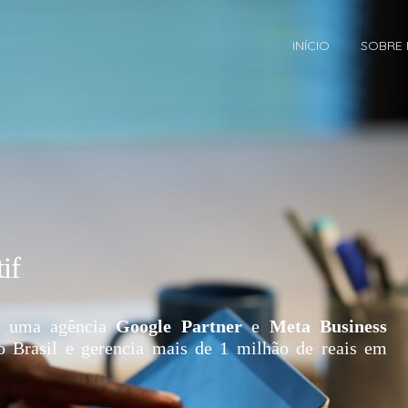
INÍCIO
SOBRE
if
 uma agência
Google Partner
e
Meta Business
o Brasil e gerencia mais de 1 milhão de reais em