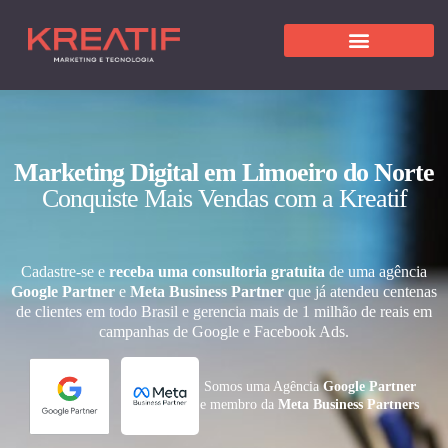
Marketing Digital em Limoeiro do Norte
Conquiste Mais Vendas com a Kreatif
Cadastre-se e
receba uma consultoria gratuita
de uma agência
Google Partner
e
Meta Business Partner
que já atendeu centenas
de clientes em todo Brasil e gerencia mais de 1 milhão de reais em
campanhas de Google e Facebook Ads.
Somos uma Agência
Google Partner
e membro da
Meta Business Partners