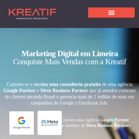
Marketing Digital em Limeira
Conquiste Mais Vendas com a Kreatif
Cadastre-se e
receba uma consultoria gratuita
de uma agência
Google Partner
e
Meta Business Partner
que já atendeu centenas
de clientes em todo Brasil e gerencia mais de 1 milhão de reais em
campanhas de Google e Facebook Ads.
Somos uma Agência
Google Partner
e membro da
Meta Business Partners