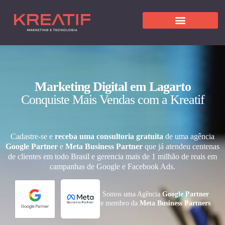
Marketing Digital em Lagarto
Conquiste Mais Vendas com a Kreatif
Cadastre-se e
receba uma consultoria gratuita
de uma agência
Google Partner
e
Meta Business Partner
que já atendeu centenas
de clientes em todo Brasil e gerencia mais de 1 milhão de reais em
campanhas de Google e Facebook Ads.
Somos uma Agência
Google Partner
e membro da
Meta Business Partners