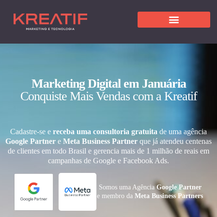
Marketing Digital em Januária
Conquiste Mais Vendas com a Kreatif
Cadastre-se e
receba uma consultoria gratuita
de uma agência
Google Partner
e
Meta Business Partner
que já atendeu centenas
de clientes em todo Brasil e gerencia mais de 1 milhão de reais em
campanhas de Google e Facebook Ads.
Somos uma Agência
Google Partner
e membro da
Meta Business Partners