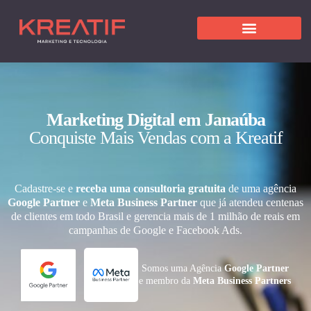
Marketing Digital em Janaúba
Conquiste Mais Vendas com a Kreatif
Cadastre-se e
receba uma consultoria gratuita
de uma agência
Google Partner
e
Meta Business Partner
que já atendeu centenas
de clientes em todo Brasil e gerencia mais de 1 milhão de reais em
campanhas de Google e Facebook Ads.
Somos uma Agência
Google Partner
e membro da
Meta Business Partners