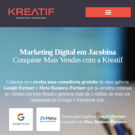
Marketing Digital em Jacobina
Conquiste Mais Vendas com a Kreatif
Cadastre-se e
receba uma consultoria gratuita
de uma agência
Google Partner
e
Meta Business Partner
que já atendeu centenas
de clientes em todo Brasil e gerencia mais de 1 milhão de reais em
campanhas de Google e Facebook Ads.
Somos uma Agência
Google Partner
e membro da
Meta Business Partners