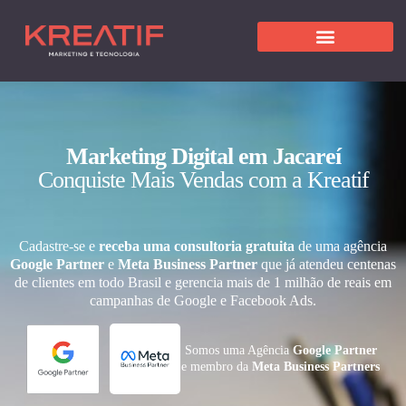
Marketing Digital em Jacareí
Conquiste Mais Vendas com a Kreatif
Cadastre-se e
receba uma consultoria gratuita
de uma agência
Google Partner
e
Meta Business Partner
que já atendeu centenas
de clientes em todo Brasil e gerencia mais de 1 milhão de reais em
campanhas de Google e Facebook Ads.
Somos uma Agência
Google Partner
e membro da
Meta Business Partners