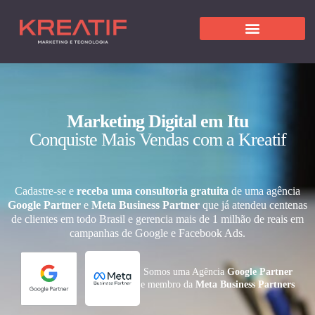
Marketing Digital em Itu
Conquiste Mais Vendas com a Kreatif
Cadastre-se e
receba uma consultoria gratuita
de uma agência
Google Partner
e
Meta Business Partner
que já atendeu centenas
de clientes em todo Brasil e gerencia mais de 1 milhão de reais em
campanhas de Google e Facebook Ads.
Somos uma Agência
Google Partner
e membro da
Meta Business Partners