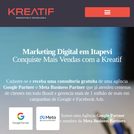
Marketing Digital em Itapevi
Conquiste Mais Vendas com a Kreatif
Cadastre-se e
receba uma consultoria gratuita
de uma agência
Google Partner
e
Meta Business Partner
que já atendeu centenas
de clientes em todo Brasil e gerencia mais de 1 milhão de reais em
campanhas de Google e Facebook Ads.
Somos uma Agência
Google Partner
e membro da
Meta Business Partners