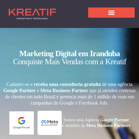
Marketing Digital em Iranduba
Conquiste Mais Vendas com a Kreatif
Cadastre-se e
receba uma consultoria gratuita
de uma agência
Google Partner
e
Meta Business Partner
que já atendeu centenas
de clientes em todo Brasil e gerencia mais de 1 milhão de reais em
campanhas de Google e Facebook Ads.
Somos uma Agência
Google Partner
e membro da
Meta Business Partners