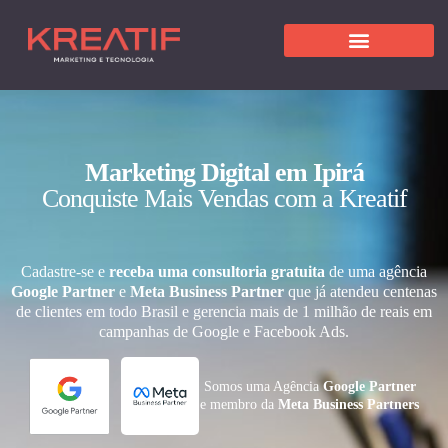
Marketing Digital em Ipirá
Conquiste Mais Vendas com a Kreatif
Cadastre-se e
receba uma consultoria gratuita
de uma agência
Google Partner
e
Meta Business Partner
que já atendeu centenas
de clientes em todo Brasil e gerencia mais de 1 milhão de reais em
campanhas de Google e Facebook Ads.
Somos uma Agência
Google Partner
e membro da
Meta Business Partners