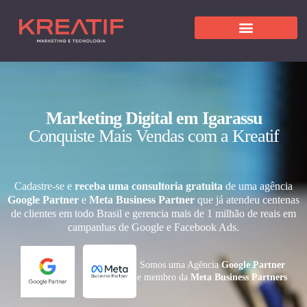
Marketing Digital em Igarassu
Conquiste Mais Vendas com a Kreatif
Cadastre-se e
receba uma consultoria gratuita
de uma agência
Google Partner
e
Meta Business Partner
que já atendeu centenas
de clientes em todo Brasil e gerencia mais de 1 milhão de reais em
campanhas de Google e Facebook Ads.
Somos uma Agência
Google Partner
e membro da
Meta Business Partners