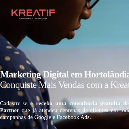
Marketing Digital em Hortolândi
Conquiste Mais Vendas com a Kreat
Cadastre-se e
receba uma consultoria gratuita
de
Partner
que já atendeu centenas de clientes em tod
campanhas de Google e Facebook Ads.