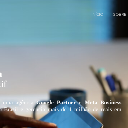
INÍCIO
SOBRE
a
if
 uma agência
Google Partner
e
Meta Business
o Brasil e gerencia mais de 1 milhão de reais em