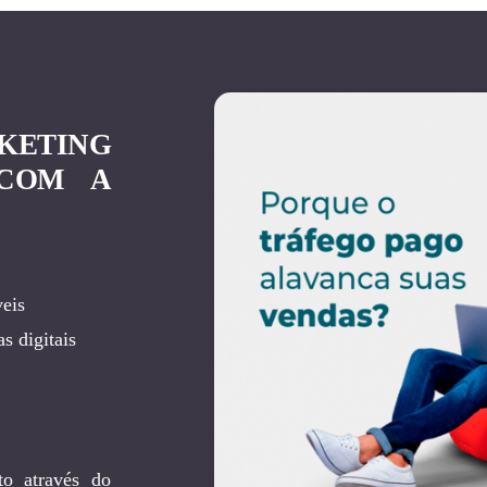
KETING
 COM A
eis
s digitais
to através do