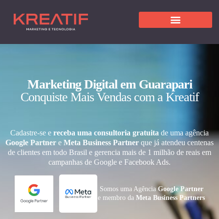
Marketing Digital em Guarapari
Conquiste Mais Vendas com a Kreatif
Cadastre-se e
receba uma consultoria gratuita
de uma agência
Google Partner
e
Meta Business Partner
que já atendeu centenas
de clientes em todo Brasil e gerencia mais de 1 milhão de reais em
campanhas de Google e Facebook Ads.
Somos uma Agência
Google Partner
e membro da
Meta Business Partners