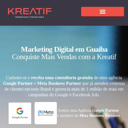
Marketing Digital em Guaíba
Conquiste Mais Vendas com a Kreatif
Cadastre-se e
receba uma consultoria gratuita
de uma agência
Google Partner
e
Meta Business Partner
que já atendeu centenas
de clientes em todo Brasil e gerencia mais de 1 milhão de reais em
campanhas de Google e Facebook Ads.
Somos uma Agência
Google Partner
e membro da
Meta Business Partners