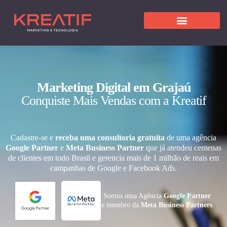
Marketing Digital em Grajaú
Conquiste Mais Vendas com a Kreatif
Cadastre-se e
receba uma consultoria gratuita
de uma agência
Google Partner
e
Meta Business Partner
que já atendeu centenas
de clientes em todo Brasil e gerencia mais de 1 milhão de reais em
campanhas de Google e Facebook Ads.
Somos uma Agência
Google Partner
e membro da
Meta Business Partners