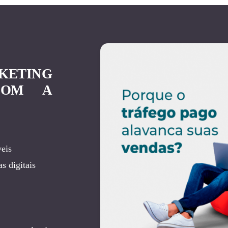
KETING
COM A
eis
s digitais