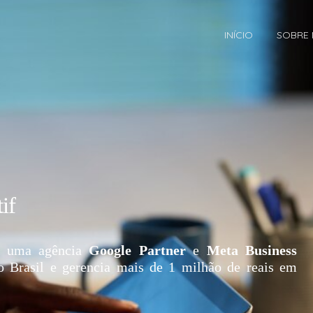
INÍCIO
SOBRE
if
 uma agência
Google Partner
e
Meta Business
o Brasil e gerencia mais de 1 milhão de reais em