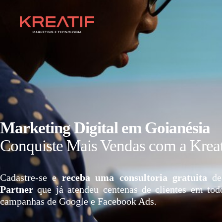
Marketing Digital em Goianésia
Conquiste Mais Vendas com a Kreat
Cadastre-se e
receba uma consultoria gratuita
de
Partner
que já atendeu centenas de clientes em tod
campanhas de Google e Facebook Ads.