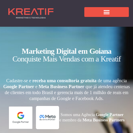
Marketing Digital em Goiana
Conquiste Mais Vendas com a Kreatif
Cadastre-se e
receba uma consultoria gratuita
de uma agência
Google Partner
e
Meta Business Partner
que já atendeu centenas
de clientes em todo Brasil e gerencia mais de 1 milhão de reais em
campanhas de Google e Facebook Ads.
Somos uma Agência
Google Partner
e membro da
Meta Business Partners