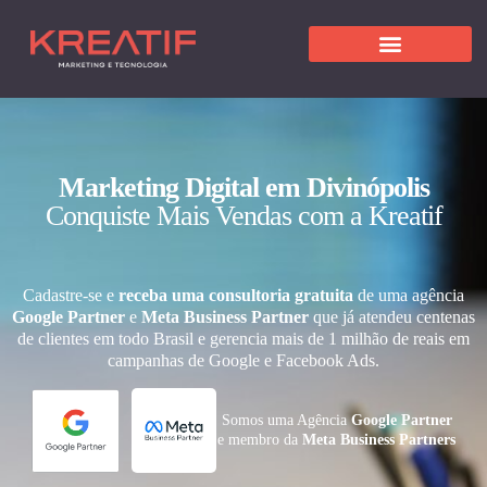
Marketing Digital em Divinópolis
Conquiste Mais Vendas com a Kreatif
Cadastre-se e
receba uma consultoria gratuita
de uma agência
Google Partner
e
Meta Business Partner
que já atendeu centenas
de clientes em todo Brasil e gerencia mais de 1 milhão de reais em
campanhas de Google e Facebook Ads.
Somos uma Agência
Google Partner
e membro da
Meta Business Partners