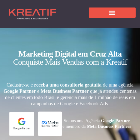
Marketing Digital em Cruz Alta
Conquiste Mais Vendas com a Kreatif
Cadastre-se e
receba uma consultoria gratuita
de uma agência
Google Partner
e
Meta Business Partner
que já atendeu centenas
de clientes em todo Brasil e gerencia mais de 1 milhão de reais em
campanhas de Google e Facebook Ads.
Somos uma Agência
Google Partner
e membro da
Meta Business Partners